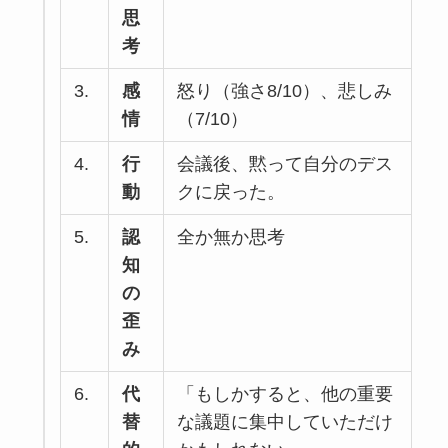
思
考
3.
感
怒り（強さ8/10）、悲しみ
情
（7/10）
4.
行
会議後、黙って自分のデス
動
クに戻った。
5.
認
全か無か思考
知
の
歪
み
6.
代
「もしかすると、他の重要
替
な議題に集中していただけ