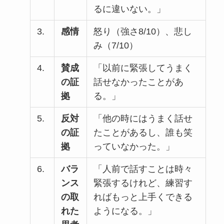
るに違いない。」
3.
感情
怒り（強さ8/10）、悲し
み（7/10）
4.
賛成
「以前に緊張してうまく
の証
話せなかったことがあ
拠
る。」
5.
反対
「他の時にはうまく話せ
の証
たことがあるし、誰も笑
拠
っていなかった。」
6.
バラ
「人前で話すことは時々
ンス
緊張するけれど、練習す
の取
ればもっと上手くできる
れた
ようになる。」