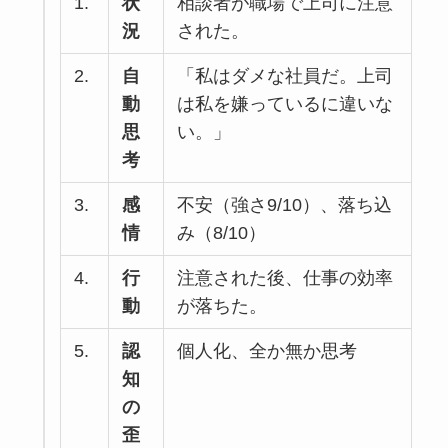
1.
状
相談者が職場で上司に注意
況
された。
2.
自
「私はダメな社員だ。上司
動
は私を嫌っているに違いな
思
い。」
考
3.
感
不安（強さ9/10）、落ち込
情
み（8/10）
4.
行
注意された後、仕事の効率
動
が落ちた。
5.
認
個人化、全か無か思考
知
の
歪