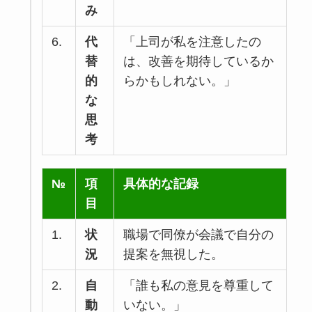
み
6.
代
「上司が私を注意したの
替
は、改善を期待しているか
的
らかもしれない。」
な
思
考
№
項
具体的な記録
目
1.
状
職場で同僚が会議で自分の
況
提案を無視した。
2.
自
「誰も私の意見を尊重して
動
いない。」