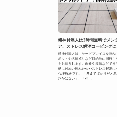
精神付添人は3時間無料でメン
ア、ストレス解消コーピングに
精神付添人は、サードプレイスを兼ね
ポットや名所巡りなど目的地に同行し
をお聴きします。飲食や趣味などでき
動に付添い疲れた心やストレス解消に
心理療法です。 「考えてばかりだと
浮かばない」、「生...