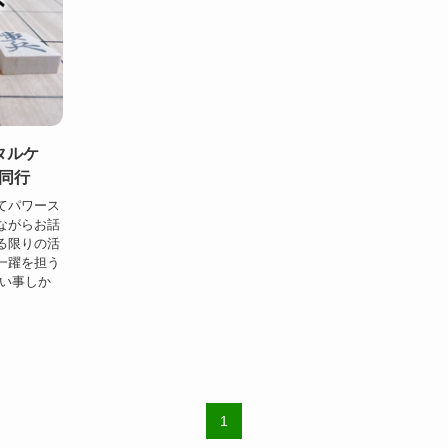
タルケ
同行
てパワース
ながらお話
る限りの活
一躍を担う
悪い事しか
1