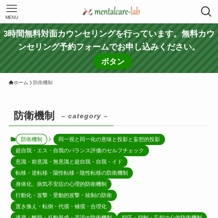
MENU
3時間無料対面カウンセリングを行っています。無料カウ
ンセリング予約フォームでお申し込みください。
ボタン
ホーム
防衛機制
防衛機制
– category –
防衛機制
同一視と同一化の意味と投影と妄想的投影
超自我・エス・自我のバランス評価のセルフチェック
意識・前意識・無意識と超自我・自我・イド
転移・逆転移・陽性転移・陰性転移の防衛機制
身体化、病気不安症の心理的防衛機制
行動化・攻撃・受動的攻撃・統制の防衛
置き換え・転倒・代償・補償・合理化
逃避・離脱・反動形成・否認の防衛機制
抑圧・抑制・忘却の心的防衛機制