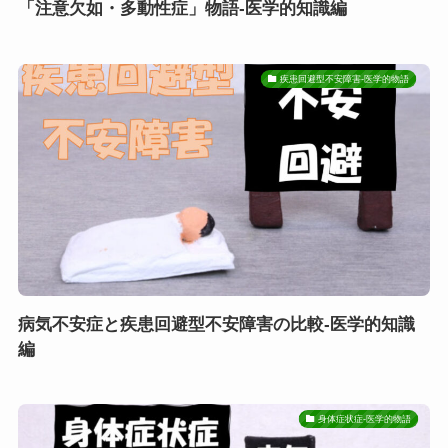
「注意欠如・多動性症」物語-医学的知識編
疾患回避型不安障害-医学的物語
病気不安症と疾患回避型不安障害の比較-医学的知識
編
身体症状症-医学的物語