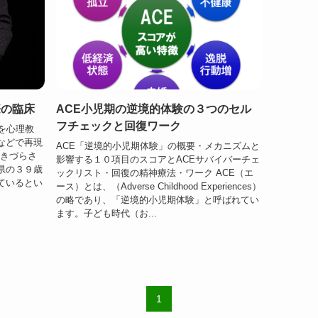
際の臨床
ACE小児期の逆境的体験の３つのセル
フチェックと回復ワーク
を心理教
などで再現
ACE「逆境的小児期体験」の概要・メカニズムと
生きづらさ
影響する１０項目のスコアとACEサバイバーチェ
県の３９歳
ックリスト・回復の精神療法・ワーク ACE（エ
ているとい
ース）とは、（Adverse Childhood Experiences）
の略であり、「逆境的小児期体験」と呼ばれてい
ます。子ども時代（お...
1