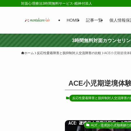
対面心理療法3時間無料サービス-精神付添人
HOME
記事一覧
個人情報保
3時間無料対面カウンセリ
ホーム
反応性愛着障害と脱抑制対人交流障害の比較
ACE小児期逆境
ACE小児期逆境体
反応性愛着障害と脱抑制対人交流障害の
ACE・逆境的小児期体験の