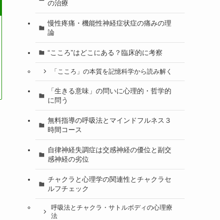
の治療
慢性疼痛・機能性神経症状症の痛みの理
論
“こころ”はどこにある？臨床的に考察
「こころ」の本質を記憶科学から読み解く
「生きる意味」の問いに心理的・哲学的
に問う
無料指導の呼吸法とマインドフルネス３
時間コース
自律神経失調症は交感神経の優位と副交
感神経の劣位
チャクラと心理学の関連性とチャクラセ
ルフチェック
呼吸法とチャクラ・サトルボディの心理療
法