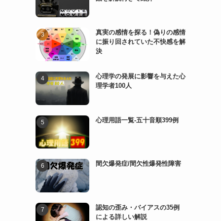
真実の感情を探る！偽りの感情
に振り回されていた不快感を解
決
心理学の発展に影響を与えた心
理学者100人
心理用語一覧-五十音順399例
間欠爆発症/間欠性爆発性障害
認知の歪み・バイアスの35例
による詳しい解説