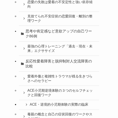
恋愛の失敗は愛着の不安定性と強い依存傾
向
見捨てられ不安症状の恋愛回復・離別の整
理ワーク
思考や肯定感など意欲アップの自己ワー
ク86例
最強の心理トレーニング「過去・現在・未
来」エクササイズ
反応性愛着障害と脱抑制対人交流障害の
比較
愛着外傷と複雑性トラウマが残る生きづら
さへのセラピー
ACE小児期逆境体験の３つのセルフチェッ
クと回復ワーク
ACE・逆境的小児期体験の実際の臨床
毒親の概念と自己の症状回復のワークやス