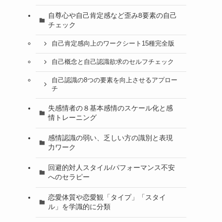
自尊心や自己肯定感など歪み8要素の自己
チェック
自己肯定感向上のワークシート15種完全版
自己概念と自己認識欲求のセルフチェック
自己認識の8つの要素を向上させるアプロー
チ
失感情者の８基本感情のスケール化と感
情トレーニング
感情認識の弱い、乏しい方の識別と表現
力ワーク
回避的対人スタイル/パフォーマンス不安
へのセラピー
恋愛体質や恋愛観「タイプ」「スタイ
ル」を学識的に分類