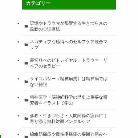
カテゴリー
記憶やトラウマが影響する生きづらさの
最新の心理療法
ネガティブな感情へのセルフケア統合マ
ップ
裏切りへのビトレイヤル・トラウマ・リ
ペアのセラピー
サイコパシー（精神病質）は精神病では
ない解説
精神医学・脳神経科学の歴史上重要な研
究者をイラストで学ぶ
孤独・生きづらさ・人間関係の疲れに｜
寄り添う無料対面メンタルケア
線維筋痛症や慢性疼痛症の要因と痛みへ