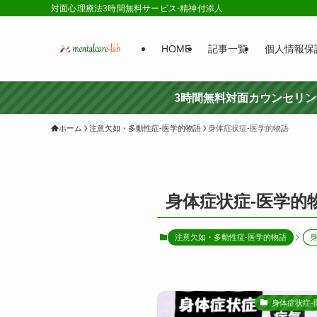
対面心理療法3時間無料サービス-精神付添人
HOME
記事一覧
個人情報保
3時間無料対面カウンセリ
ホーム
注意欠如・多動性症-医学的物語
身体症状症-医学的物語
身体症状症-医学的
注意欠如・多動性症-医学的物語
身体症状症-