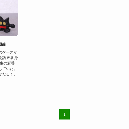
識編
のケースか
語-6弾 身
学生の彩香
していた。
がだるく、
1