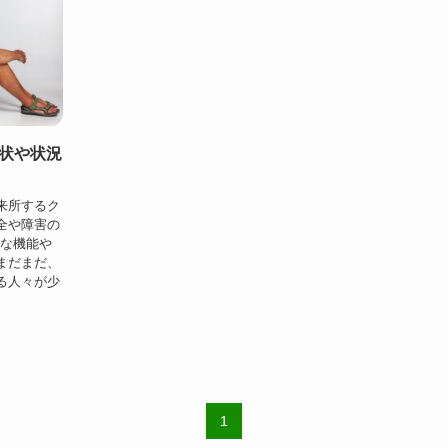
状や状況
来所するク
全や障害の
的な機能や
まだまだ、
る人々が少
1