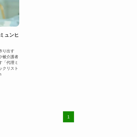
ミュンヒ
作り出す
や被介護者
す「代理ミ
ックリスト
n
1