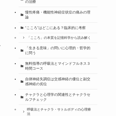
の治療
慢性疼痛・機能性神経症状症の痛みの理
論
“こころ”はどこにある？臨床的に考察
「こころ」の本質を記憶科学から読み解く
グ
「生きる意味」の問いに心理的・哲学的
に問う
無料指導の呼吸法とマインドフルネス３
時間コース
自律神経失調症は交感神経の優位と副交
感神経の劣位
チャクラと心理学の関連性とチャクラセ
ルフチェック
呼吸法とチャクラ・サトルボディの心理療
法