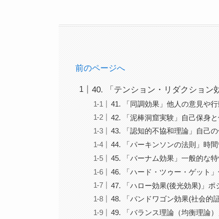
前のページへ
40. 「テンション・リダクショ
41. 「同調効果」他人の意見や
42. 「泥棒洞窟実験」自己保
43. 「認知的不協和理論」自己
44. 「パーキンソンの法則」
45. 「バーナム効果」一般的な
46. 「ハード・ツゥー・ゲッ
47. 「ハロー効果(後光効果)
48. 「バンドワゴン効果(社会
49. 「バランス理論（均衡理