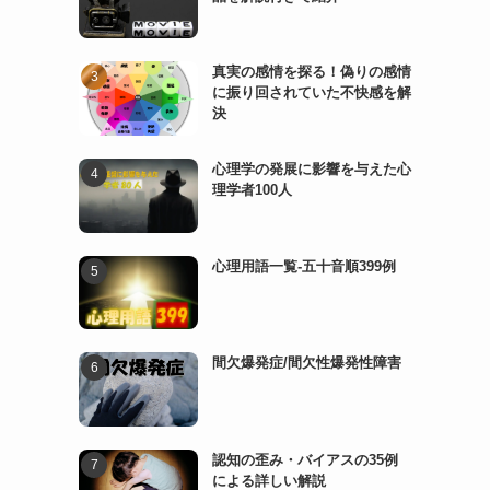
真実の感情を探る！偽りの感情
に振り回されていた不快感を解
決
心理学の発展に影響を与えた心
理学者100人
心理用語一覧-五十音順399例
間欠爆発症/間欠性爆発性障害
認知の歪み・バイアスの35例
による詳しい解説