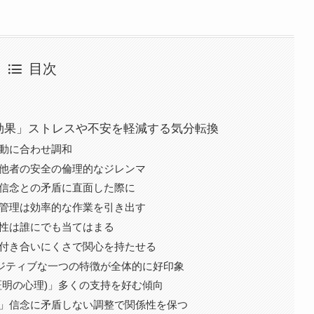
目次
ン効果」ストレスや不安を軽減する気分転換
行動に合わせ調和
身と他者の安全の倫理的なジレンマ
の信念との矛盾に直面した際に
時間管理は効率的な作業を引き出す
特性は誰にでも当てはまる
ト」付き合いにくさで関心を持たせる
」ポジティブな一つの特徴が全体的に好印象
的証明の心理)」多くの支持を好む傾向
論）」信念に矛盾しない調整で関係性を保つ