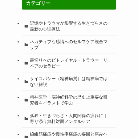
カテゴリー
記憶やトラウマが影響する生きづらさの
最新の心理療法
ネガティブな感情へのセルフケア統合マ
ップ
裏切りへのビトレイヤル・トラウマ・リ
ペアのセラピー
サイコパシー（精神病質）は精神病では
ない解説
精神医学・脳神経科学の歴史上重要な研
究者をイラストで学ぶ
孤独・生きづらさ・人間関係の疲れに｜
寄り添う無料対面メンタルケア
線維筋痛症や慢性疼痛症の要因と痛みへ