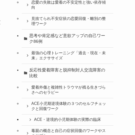
恋愛の失敗は愛着の不安定性と強い依存傾
向
見捨てられ不安症状の恋愛回復・離別の整
被
理ワーク
思考や肯定感など意欲アップの自己ワー
ク86例
最強の心理トレーニング「過去・現在・未
来」エクササイズ
反応性愛着障害と脱抑制対人交流障害の
比較
愛着外傷と複雑性トラウマが残る生きづら
さへのセラピー
ACE小児期逆境体験の３つのセルフチェッ
クと回復ワーク
ACE・逆境的小児期体験の実際の臨床
毒親の概念と自己の症状回復のワークやス