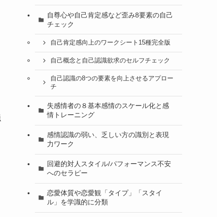
自尊心や自己肯定感など歪み8要素の自己
チェック
自己肯定感向上のワークシート15種完全版
自己概念と自己認識欲求のセルフチェック
自己認識の8つの要素を向上させるアプロー
チ
失感情者の８基本感情のスケール化と感
情トレーニング
隠
感情認識の弱い、乏しい方の識別と表現
力ワーク
回避的対人スタイル/パフォーマンス不安
へのセラピー
恋愛体質や恋愛観「タイプ」「スタイ
ル」を学識的に分類