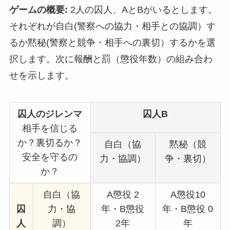
ゲームの概要:
2人の囚人、AとBがいるとします。
それぞれが自白(警察への協力・相手との協調）す
るか黙秘(警察と競争・相手への裏切）するかを選
択します。次に報酬と罰（懲役年数）の組み合わ
せを示します。
囚人のジレンマ
囚人B
相手を信じる
か？裏切るか？
自白（協
黙秘（競
安全を守るの
力・協調）
争・裏切）
か？
自白（協
A懲役 2
A懲役10
囚
力・協
年・B懲役
年・B懲役 0
人
調）
2年
年