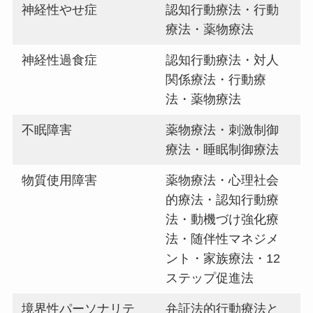
神経性やせ症
認知行動療法・行動
療法・薬物療法
神経性過食症
認知行動療法・対人
関係療法・行動療
法・薬物療法
不眠障害
薬物療法・刺激制御
療法・睡眠制御療法
物質使用障害
薬物療法・心理社会
的療法・認知行動療
法・動機づけ強化療
法・随伴性マネジメ
ント・家族療法・12
ステップ促進法
境界性パーソナリテ
弁証法的行動療法と