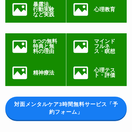
暴露法、
行動実験
心理教育
など実践
8つの無料
マインド
特典と無
フルネ
料の理由
ス
・
瞑想
心理テス
精神療法
ト・評価
対面メンタルケア3時間無料サービス「予
約フォーム」