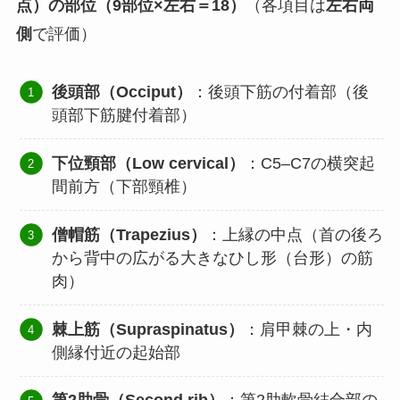
点）の部位（9部位×左右＝18）
（各項目は
左右両
側
で評価）
後頭部（Occiput）
：後頭下筋の付着部（後
頭部下筋腱付着部）
下位頸部（Low cervical）
：C5–C7の横突起
間前方（下部頸椎）
僧帽筋（Trapezius）
：上縁の中点（首の後ろ
から背中の広がる大きなひし形（台形）の筋
肉）
棘上筋（Supraspinatus）
：肩甲棘の上・内
側縁付近の起始部