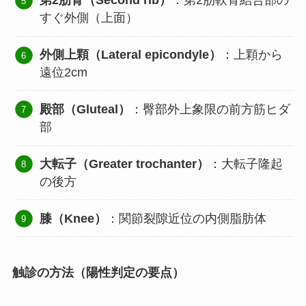
第2肋骨（Second rib）
：第2肋軟骨結合部の
すぐ外側（上面）
外側上顆（Lateral epicondyle）
：上顆から
遠位2cm
殿部（Gluteal）
：臀部外上象限の前方筋ヒダ
部
大転子（Greater trochanter）
：大転子隆起
の後方
膝（Knee）
：関節裂隙近位の内側脂肪体
触診の方法（陽性判定の要点）