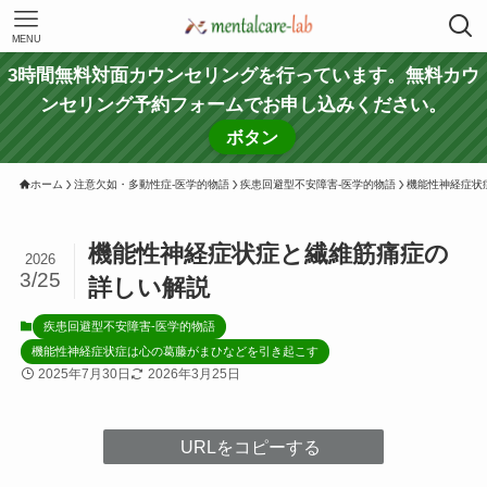
MENU
3時間無料対面カウンセリングを行っています。無料カウ
ンセリング予約フォームでお申し込みください。
ボタン
ホーム
注意欠如・多動性症-医学的物語
疾患回避型不安障害-医学的物語
機能性神経症状
機能性神経症状症と繊維筋痛症の
2026
3/25
詳しい解説
疾患回避型不安障害-医学的物語
機能性神経症状症は心の葛藤がまひなどを引き起こす
2025年7月30日
2026年3月25日
URLをコピーする