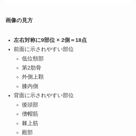
画像の見方
左右対称に9部位 × 2側＝18点
前面に示されやすい部位
低位頸部
第2肋骨
外側上顆
膝内側
背面に示されやすい部位
後頭部
僧帽筋
棘上筋
殿部