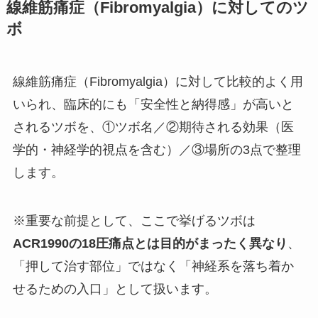
線維筋痛症（Fibromyalgia）に対して
のツ
ボ
線維筋痛症（Fibromyalgia）に対して比較的よく用
いられ、臨床的にも「安全性と納得感」が高いと
されるツボを、①ツボ名／②期待される効果（医
学的・神経学的視点を含む）／③場所の3点で整理
します。
※重要な前提として、ここで挙げるツボは
ACR1990
の18圧痛点とは目的がまったく異なり
、
「押して治す部位」ではなく「神経系を落ち着か
せるための入口」として扱います。