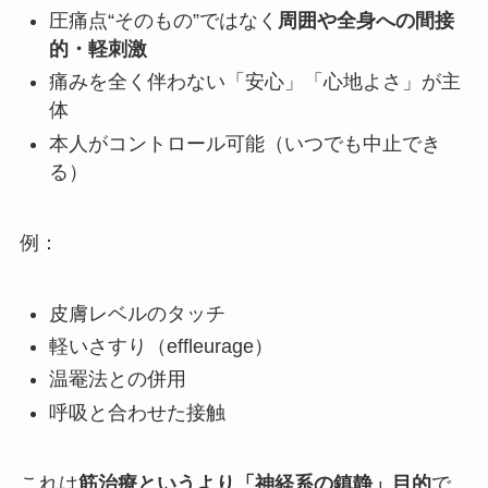
圧痛点“そのもの”ではなく
周囲や全身への間接
的・軽刺激
痛みを全く伴わない「安心」「心地よさ」が主
体
本人がコントロール可能（いつでも中止でき
る）
例：
皮膚レベルのタッチ
軽いさすり（effleurage）
温罨法との併用
呼吸と合わせた接触
これは
筋治療というより「神経系の鎮静」目的
で