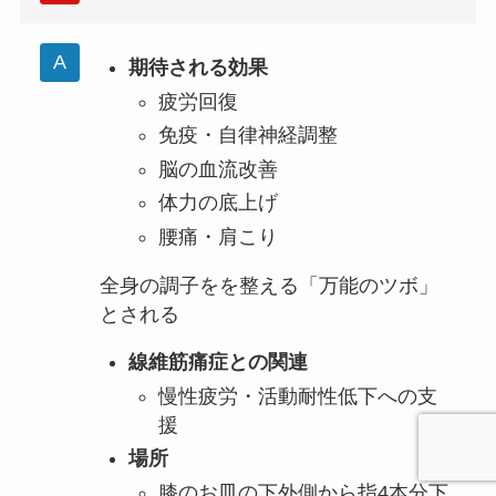
期待される効果
疲労回復
免疫・自律神経調整
脳の血流改善
体力の底上げ
腰痛・肩こり
全身の調子をを整える「万能のツボ」
とされる
線維筋痛症との関連
慢性疲労・活動耐性低下への支
援
場所
膝のお皿の下外側から指4本分下