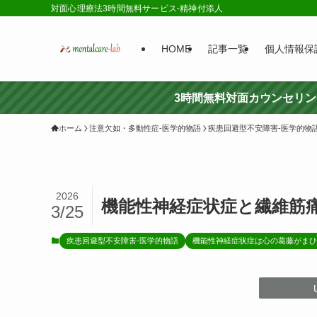
対面心理療法3時間無料サービス-精神付添人
HOME
記事一覧
個人情報保
3時間無料対面カウンセリ
ホーム
注意欠如・多動性症-医学的物語
疾患回避型不安障害-医学的物
2026
機能性神経症状症と繊維筋
3/25
疾患回避型不安障害-医学的物語
機能性神経症状症は心の葛藤がまひ