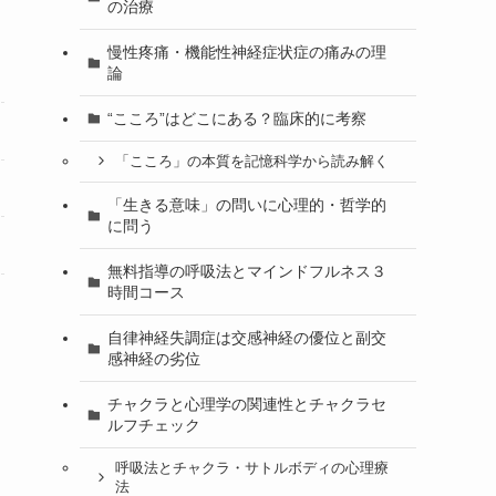
の治療
慢性疼痛・機能性神経症状症の痛みの理
論
“こころ”はどこにある？臨床的に考察
「こころ」の本質を記憶科学から読み解く
「生きる意味」の問いに心理的・哲学的
に問う
無料指導の呼吸法とマインドフルネス３
時間コース
自律神経失調症は交感神経の優位と副交
感神経の劣位
チャクラと心理学の関連性とチャクラセ
ルフチェック
呼吸法とチャクラ・サトルボディの心理療
法