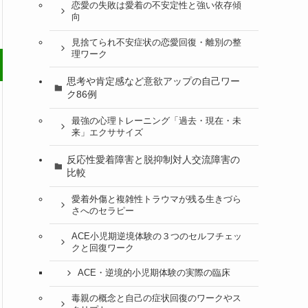
恋愛の失敗は愛着の不安定性と強い依存傾
向
見捨てられ不安症状の恋愛回復・離別の整
理ワーク
思考や肯定感など意欲アップの自己ワー
ク86例
最強の心理トレーニング「過去・現在・未
来」エクササイズ
反応性愛着障害と脱抑制対人交流障害の
比較
愛着外傷と複雑性トラウマが残る生きづら
さへのセラピー
ACE小児期逆境体験の３つのセルフチェッ
クと回復ワーク
ACE・逆境的小児期体験の実際の臨床
毒親の概念と自己の症状回復のワークやス