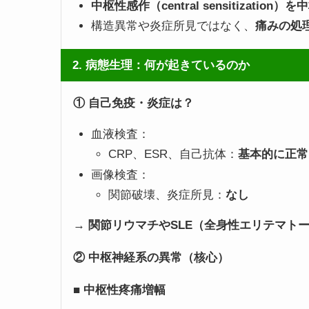
中枢性感作（central sensitizati
構造異常や炎症所見ではなく、
痛みの処
2. 病態生理：何が起きているのか
①
自己免疫・炎症は？
血液検査：
CRP、ESR、自己抗体：
基本的に正常
画像検査：
関節破壊、炎症所見：
なし
→
関節リウマチやSLE（全身性エリテマト
②
中枢神経系の異常（核心）
■
中枢性疼痛増幅