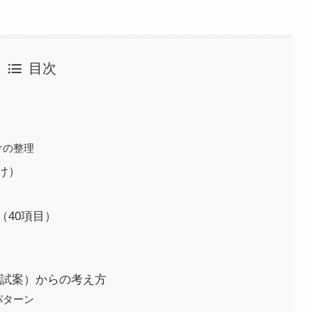
目次
けの整理
け）
（40項目）
（試案）からの考え方
パターン