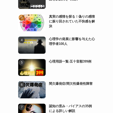
真実の感情を探る！偽りの感情
に振り回されていた不快感を解
決
心理学の発展に影響を与えた心
理学者100人
心理用語一覧-五十音順399例
間欠爆発症/間欠性爆発性障害
認知の歪み・バイアスの35例
による詳しい解説