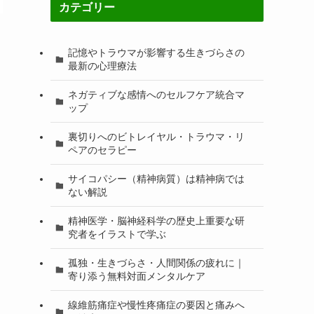
カテゴリー
記憶やトラウマが影響する生きづらさの
最新の心理療法
ネガティブな感情へのセルフケア統合マ
ップ
裏切りへのビトレイヤル・トラウマ・リ
ペアのセラピー
サイコパシー（精神病質）は精神病では
ない解説
精神医学・脳神経科学の歴史上重要な研
究者をイラストで学ぶ
孤独・生きづらさ・人間関係の疲れに｜
寄り添う無料対面メンタルケア
線維筋痛症や慢性疼痛症の要因と痛みへ