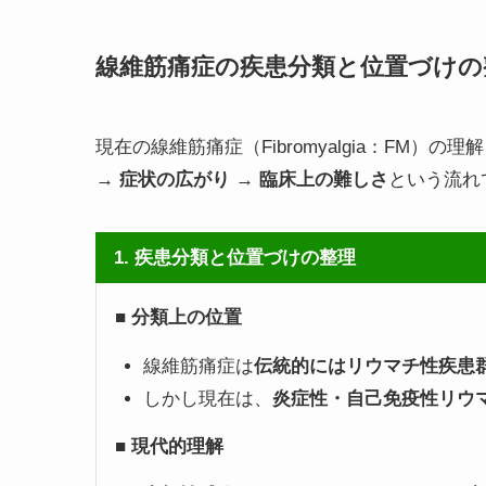
線維筋痛症の
疾患分類と位置づけの
現在の線維筋痛症（Fibromyalgia：FM）の理
→ 症状の広がり → 臨床上の難しさ
という流れ
1. 疾患分類と位置づけの整理
■
分類上の位置
線維筋痛症は
伝統的にはリウマチ性疾患
しかし現在は、
炎症性・自己免疫性リウ
■
現代的理解