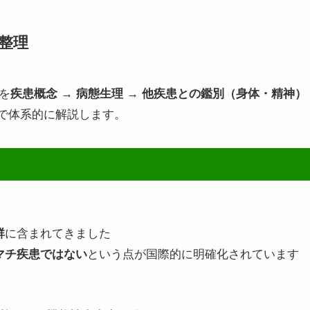
整理
解を
疾患概念 → 病態生理 → 他疾患との鑑別（身体・精神）
で体系的に解説します。
群
に含まれてきました
マチ疾患ではない
という点が国際的に明確化されています