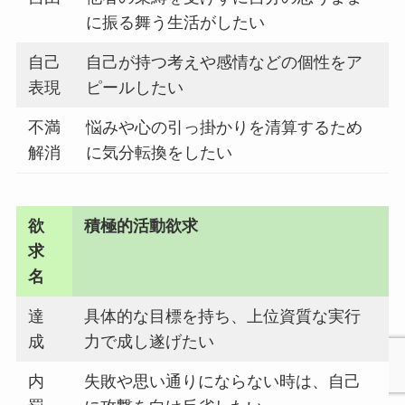
に振る舞う生活がしたい
自己
自己が持つ考えや感情などの個性をア
表現
ピールしたい
不満
悩みや心の引っ掛かりを清算するため
解消
に気分転換をしたい
欲
積極的活動欲求
求
名
達
具体的な目標を持ち、上位資質な実行
成
力で成し遂げたい
内
失敗や思い通りにならない時は、自己