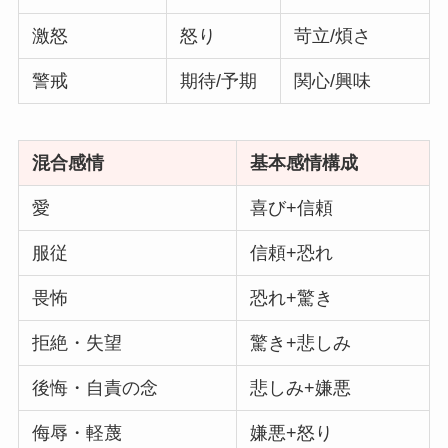
激怒
怒り
苛立/煩さ
警戒
期待/予期
関心/興味
混合感情
基本感情構成
愛
喜び+信頼
服従
信頼+恐れ
畏怖
恐れ+驚き
拒絶・失望
驚き+悲しみ
後悔・自責の念
悲しみ+嫌悪
侮辱・軽蔑
嫌悪+怒り