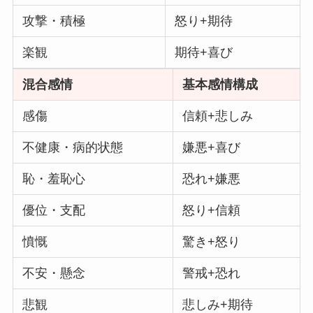
攻撃・積極
怒り+期待
楽観
期待+喜び
混合感情
基本感情構成
感傷
信頼+悲しみ
不健康・病的状態
嫌悪+喜び
恥・羞恥心
恐れ+嫌悪
優位・支配
怒り+信頼
憤慨
驚き+怒り
不安・懸念
警戒+恐れ
悲観
悲しみ+期待