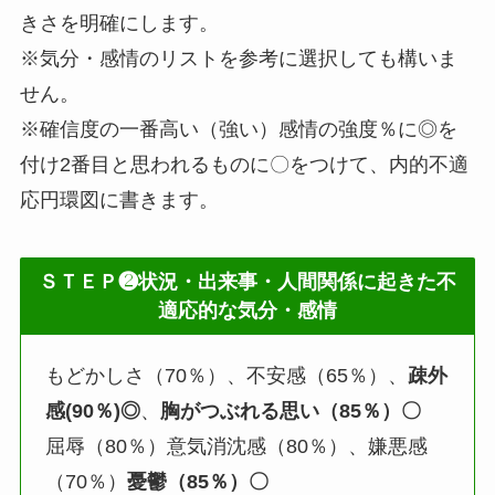
きさを明確にします。
※気分・感情のリストを参考に選択しても構いま
せん。
※確信度の一番高い（強い）感情の強度％に◎を
付け2番目と思われるものに〇をつけて、内的不適
応円環図に書きます。
ＳＴＥＰ❷状況・出来事・人間関係に起きた不
適応的な気分・感情
もどかしさ（70％）、不安感（65％）、
疎外
感(90％)◎
、
胸がつぶれる思い（85％）〇
屈辱（80％）意気消沈感（80％）、嫌悪感
（70％）
憂鬱（85％）〇