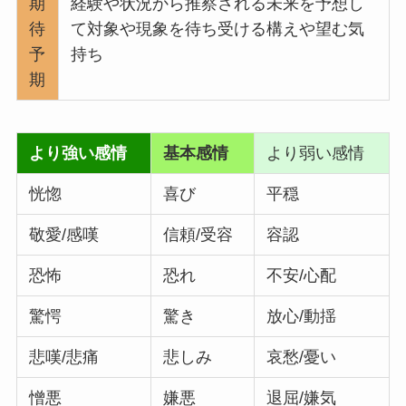
期
経験や状況から推察される未来を予想し
待
て対象や現象を待ち受ける構えや望む気
予
持ち
期
より強い感情
基本感情
より弱い感情
恍惚
喜び
平穏
敬愛/感嘆
信頼/受容
容認
恐怖
恐れ
不安/心配
驚愕
驚き
放心/動揺
悲嘆/悲痛
悲しみ
哀愁/憂い
憎悪
嫌悪
退屈/嫌気