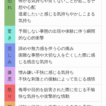
恐
怖がる気持ちや良くないことが起こる予
れ
想や心配
逃避したいと感じる気持ちやかしこまる
気持ち
驚
予期しない事態の出現や体験に伴う瞬間
き
的な心的衝撃
悲
諦めや無力感を伴う心の痛み
し
困難な事態や大切な人を亡くした際に感
み
じる残念な気持ち
嫌
憎み嫌い不快に感じる気持ち
悪
不快な刺激との接触によって生じる感情
怒
侮辱や目的を妨害された際に生じる不愉
り
快な気持ちや攻撃的な情動