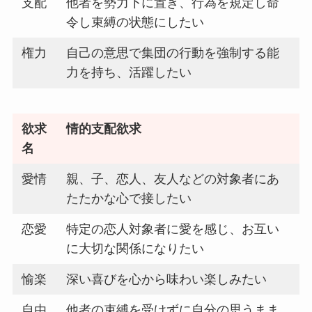
支配
他者を勢力下に置き、行為を規定し命
令し束縛の状態にしたい
権力
自己の意思で集団の行動を強制する能
力を持ち、活躍したい
欲求
情的支配欲求
名
愛情
親、子、恋人、友人などの対象者にあ
たたかな心で接したい
恋愛
特定の恋人対象者に愛を感じ、お互い
に大切な関係になりたい
愉楽
深い喜びを心から味わい楽しみたい
自由
他者の束縛を受けずに自分の思うまま