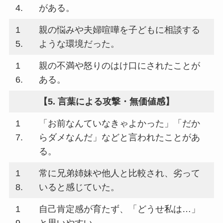
4.
がある。
1
親の悩みや夫婦喧嘩を子どもに相談する
5.
ような環境だった。
1
親の不満や怒りのはけ口にされたことが
6.
ある。
【5. 言葉による攻撃・無価値感】
1
「お前なんていなきゃよかった」「だか
7.
らダメなんだ」などと言われたことがあ
る。
1
常に兄弟姉妹や他人と比較され、劣って
8.
いると感じていた。
1
自己肯定感が育たず、「どうせ私は…」