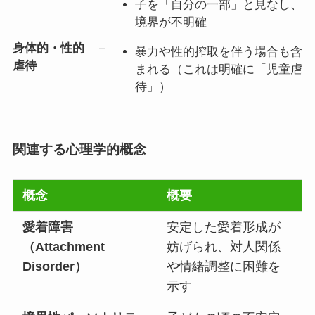
子を「自分の一部」と見なし、
境界が不明確
身体的・性的
暴力や性的搾取を伴う場合も含
虐待
まれる（これは明確に「児童虐
待」）
関連する心理学的概念
概念
概要
愛着障害
安定した愛着形成が
（Attachment
妨げられ、対人関係
Disorder）
や情緒調整に困難を
示す