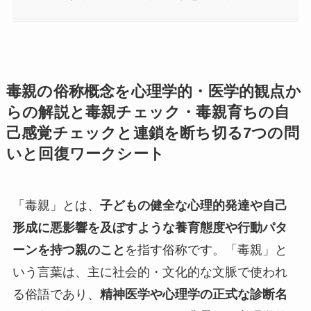
毒親の俗称概念を心理学的・医学的観点か
らの解説と毒親チェック・
毒親育ちの自
己感覚チェック
と連鎖を断ち切る7つの問
いと回復ワークシート
「毒親」とは、
子どもの健全な心理的発達や自己
形成に悪影響を及ぼすような養育態度や行動パタ
ーンを持つ親のこと
を指す俗称です。「毒親」と
いう言葉は、主に社会的・文化的な文脈で使われ
る俗語であり、
精神医学や心理学の正式な診断名