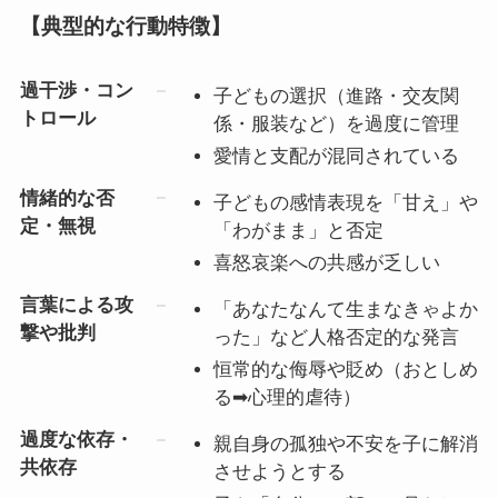
【典型的な行動特徴】
過干渉・コン
子どもの選択（進路・交友関
トロール
係・服装など）を過度に管理
愛情と支配が混同されている
情緒的な否
子どもの感情表現を「甘え」や
定・無視
「わがまま」と否定
喜怒哀楽への共感が乏しい
言葉による攻
「あなたなんて生まなきゃよか
撃や批判
った」など人格否定的な発言
恒常的な侮辱や貶め（おとしめ
る➡心理的虐待）
過度な依存・
親自身の孤独や不安を子に解消
共依存
させようとする