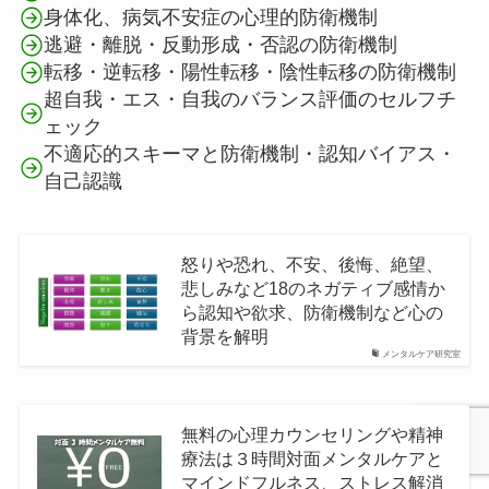
身体化、病気不安症の心理的防衛機制
逃避・離脱・反動形成・否認の防衛機制
転移・逆転移・陽性転移・陰性転移の防衛機制
超自我・エス・自我のバランス評価のセルフチ
ェック
不適応的スキーマと防衛機制・認知バイアス・
自己認識
怒りや恐れ、不安、後悔、絶望、
悲しみなど18のネガティブ感情か
ら認知や欲求、防衛機制など心の
背景を解明
メンタルケア研究室
無料の心理カウンセリングや精神
療法は３時間対面メンタルケアと
マインドフルネス、ストレス解消