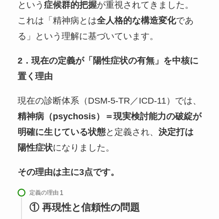
という
症候群的把握
が重視されてきました。
これは「精神病とは
全人格的な構造変化
であ
る」という理解に基づいています。
2．現在の定義が「陽性症状の有無」を中核に
置く理由
現在の診断体系（DSM-5-TR／ICD-11）では、
精神病（psychosis）＝現実検討能力の破綻が
明確に生じている状態
と定義され、
決定打は
陽性症状
になりました。
その理由は主に3点です。
定義の理由
① 再現性と信頼性の問題