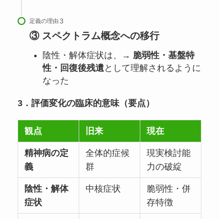
定義の理由
③ スペクトラム概念への移行
陰性・解体症状は、→
脆弱性・基盤特
性・回復後残遺
として理解されるように
なった
3．評価変化の臨床的意味（要点）
観点
旧来
現在
精神病の定
全体的症候
現実検討能
義
群
力の破綻
陰性・解体
中核症状
脆弱性・併
症状
存特徴