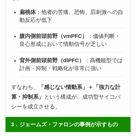
扁桃体
：他者の苦痛、恐怖、罰刺激への自
動反応が低下
腹内側前頭前野（vmPFC）
：価値判断・
良心形成において情動信号が乏しい
背外側前頭前野（dlPFC）
：高機能型では
計画・抑制・戦略化が非常に強い
すなわち、
「感じない情動系」＋「強力な計
算・抑制系」
という構成が、成功型サイコパ
シーを成立させる。
3．ジェームズ・ファロンの事例が示すもの