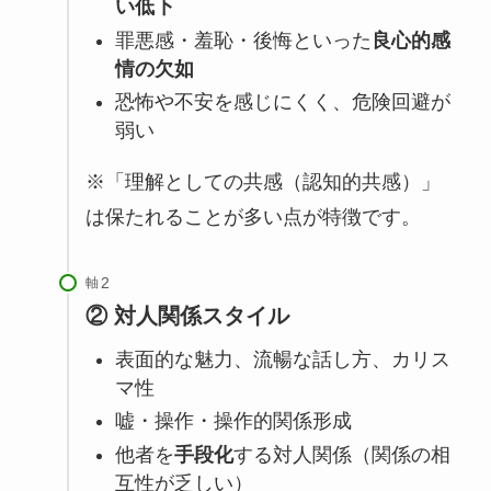
い低下
罪悪感・羞恥・後悔といった
良心的感
情の欠如
恐怖や不安を感じにくく、危険回避が
弱い
※「理解としての共感（認知的共感）」
は保たれることが多い点が特徴です。
軸
② 対人関係スタイル
表面的な魅力、流暢な話し方、カリス
マ性
嘘・操作・操作的関係形成
他者を
手段化
する対人関係（関係の相
互性が乏しい）