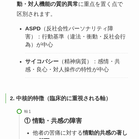
動・対人機能の質的異常
に重点を置く点で
区別されます。
ASPD
（反社会性パーソナリティ障
害）：行動基準（違法・衝動・反社会行
為）が中心
サイコパシー
（精神病質）：感情・共
感・良心・対人操作の特性が中心
2. 中核的特徴（臨床的に重視される軸）
軸
① 情動・共感の障害
他者の苦痛に対する
情動的共感の著し