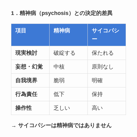
1．精神病（psychosis）との決定的差異
項目
精神病
サイコパシ
ー
現実検討
破綻する
保たれる
妄想・幻覚
中核
原則なし
自我境界
脆弱
明確
行為責任
低下
保持
操作性
乏しい
高い
→
サイコパシーは精神病ではありません