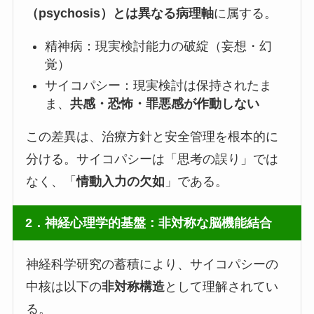
（psychosis）とは異なる病理軸
に属する。
精神病：現実検討能力の破綻（妄想・幻
覚）
サイコパシー：現実検討は保持されたま
ま、
共感・恐怖・罪悪感が作動しない
この差異は、治療方針と安全管理を根本的に
分ける。サイコパシーは「思考の誤り」では
なく、「
情動入力の欠如
」である。
2．神経心理学的基盤：非対称な脳機能結合
神経科学研究の蓄積により、サイコパシーの
中核は以下の
非対称構造
として理解されてい
る。