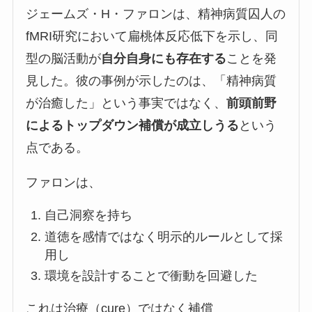
ジェームズ・H・ファロンは、精神病質囚人の
fMRI研究において扁桃体反応低下を示し、同
型の脳活動が
自分自身にも存在する
ことを発
見した。彼の事例が示したのは、「精神病質
が治癒した」という事実ではなく、
前頭前野
によるトップダウン補償が成立しうる
という
点である。
ファロンは、
自己洞察を持ち
道徳を感情ではなく明示的ルールとして採
用し
環境を設計することで衝動を回避した
これは治療（cure）ではなく補償