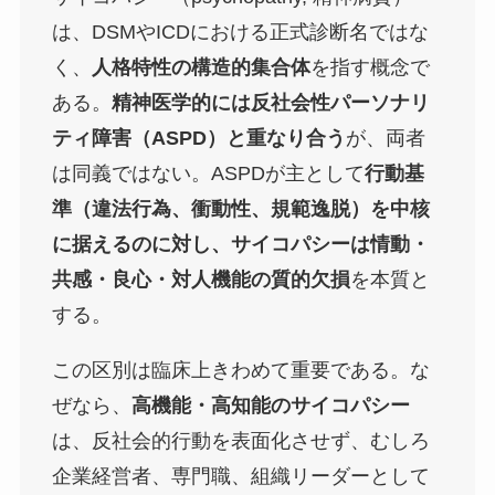
は、DSMやICDにおける正式診断名ではな
く、
人格特性の構造的集合体
を指す概念で
ある。
精神医学的には反社会性パーソナリ
ティ障害（ASPD）と重なり合う
が、両者
は同義ではない。ASPDが主として
行動基
準（違法行為、衝動性、規範逸脱）を中核
に据えるのに対し、サイコパシーは情動・
共感・良心・対人機能の質的欠損
を本質と
する。
この区別は臨床上きわめて重要である。な
ぜなら、
高機能・高知能のサイコパシー
は、反社会的行動を表面化させず、むしろ
企業経営者、専門職、組織リーダーとして