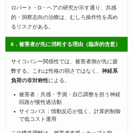
ロバート・D・ヘアの研究が示す通り、共感
的・洞察志向の治療は、むしろ操作性を高め
るリスクがある。
6．被害者が先に消耗する理由（臨床的含意）
サイコパシー関係性では、被害者側が先に疲
弊する。これは性格の弱さではなく、
神経系
負荷の非対称性
による。
被害者：共感・予測・自己調整を担う神経
回路が慢性過活動
サイコパス：情動反応が低く、計算的制御
で低コスト運用
この構造理解は、被害者支援・カップル臨