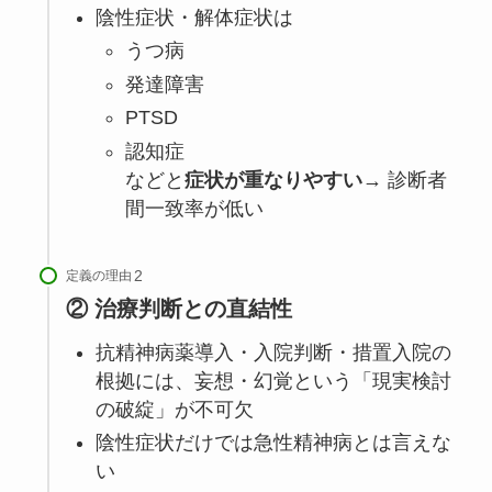
陰性症状・解体症状は
うつ病
発達障害
PTSD
認知症
などと
症状が重なりやすい
→ 診断者
間一致率が低い
定義の理由
② 治療判断との直結性
抗精神病薬導入・入院判断・措置入院の
根拠には、妄想・幻覚という「現実検討
の破綻」が不可欠
陰性症状だけでは急性精神病とは言えな
い