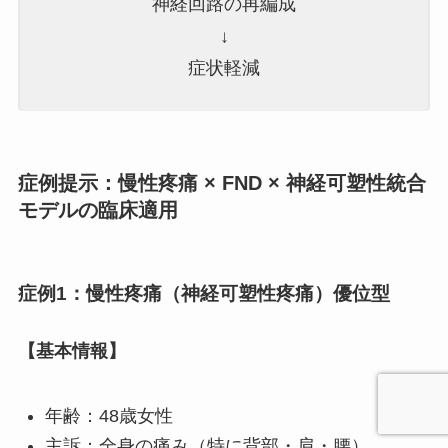
神経回路の再編成
↓
症状軽減
症例提示：慢性疼痛 × FND × 神経可塑性統合
モデルの臨床適用
症例1：慢性疼痛（神経可塑性疼痛）優位型
【基本情報】
年齢：48歳女性
主訴：全身の痛み（特に背部・肩・腰）