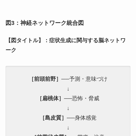
図3：神経ネットワーク統合図
【図タイトル】：症状生成に関与する脳ネットワ
ーク
［前頭前野］
──予測・意味づけ
↓
［扁桃体］
──恐怖・脅威
↓
［島皮質］
──身体感覚
↓