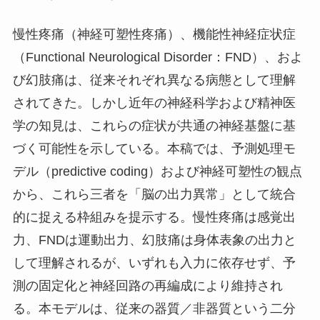
慢性疼痛（神経可塑性疼痛）、機能性神経症状症
（Functional Neurological Disorder：FND）、およ
び幻肢痛は、従来それぞれ異なる病態として理解
されてきた。しかし近年の神経科学および精神医
学の知見は、これらの症状が共通の神経基盤に基
づく可能性を示している。本稿では、予測処理モ
デル（predictive coding）および神経可塑性の観点
から、これら三者を「脳の出力異常」として統合
的に捉える枠組みを提示する。慢性疼痛は感覚出
力、FNDは運動出力、幻肢痛は身体表象の出力と
して理解されるが、いずれも入力に依存せず、予
測の固定化と神経回路の再編成により維持され
る。本モデルは、従来の器質／非器質という二分