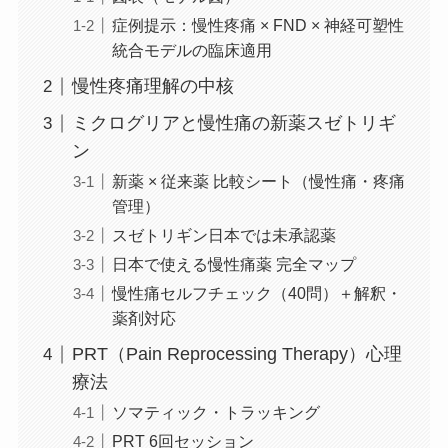
症例提示：慢性疼痛 × FND × 神経可塑性
統合モデルの臨床適用
慢性疼痛理解の中核
ミクログリアと慢性痛の新薬スゼトリギ
ン
新薬 × 従来薬 比較シート（慢性痛・疼痛
管理）
スゼトリギン日本では未承認薬
日本で使える慢性痛薬 完全マップ
慢性痛セルフチェック（40問）＋解釈・
薬剤対応
PRT（Pain Reprocessing Therapy）心理
療法
ソマティック・トラッキング
PRT 6回セッション