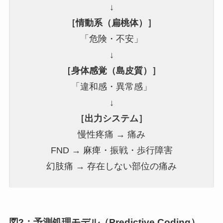
↓
［情動系（扁桃体）］
「危険・不安」
↓
［身体感覚（島皮質）］
「違和感・異常感」
↓
［出力システム］
慢性疼痛 → 痛み
FND → 麻痺・振戦・歩行障害
幻肢痛 → 存在しない部位の痛み
図2：予測処理モデル（Predictive Coding）