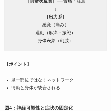
［前帯状皮質］
──苦痛・注意
↓
［出力系］
感覚（痛み）
運動（麻痺・振戦）
身体表象（幻肢）
【ポイント】
単一部位ではなくネットワーク
情動と身体が統合される
図4：神経可塑性と症状の固定化