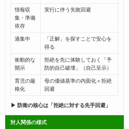
情報収
実行に伴う失敗回避
集・準備
依存
過集中
「正解」を探すことで安心を
得る
衝動的な
拒絶を先に体験しておく「予
開示
防的自己破壊」（自己呈示）
育児の厳
母の価値基準の内面化＋拒絶
格化
回避
▶ 防衛の核心は「拒絶に対する先手回避」
対人関係の様式