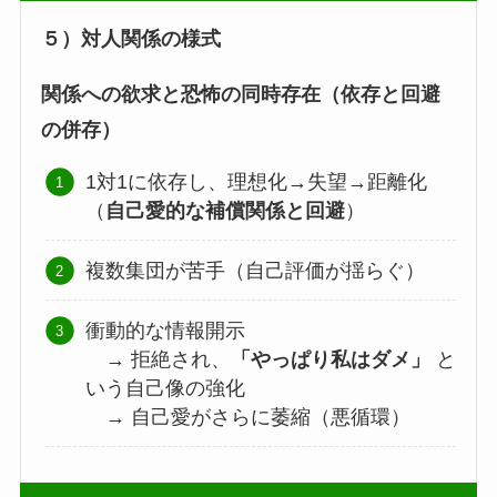
５）対人関係の様式
関係への欲求と恐怖の同時存在（依存と回避
の併存）
1対1に依存し、理想化→失望→距離化
（
自己愛的な補償関係と回避
）
複数集団が苦手（自己評価が揺らぐ）
衝動的な情報開示
→ 拒絶され、
「やっぱり私はダメ」
と
いう自己像の強化
→ 自己愛がさらに萎縮（悪循環）