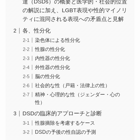
達（DSDs）の概要と医学的・社会的位置
の解説に加え、LGBT表現や性的マイノリ
ティに混同される表現への矛盾点と見解
各、性分化
染色体による性分化
性腺の性分化
内性器の性分化
外性器の性分化
脳の性分化
社会的な性（戸籍・法律上の性）
精神・心理的な性（ジェンダー・心の
性）
DSDの臨床的アプローチと診断
性腺摘除を考慮するケース
DSDの予後の性自認の予測