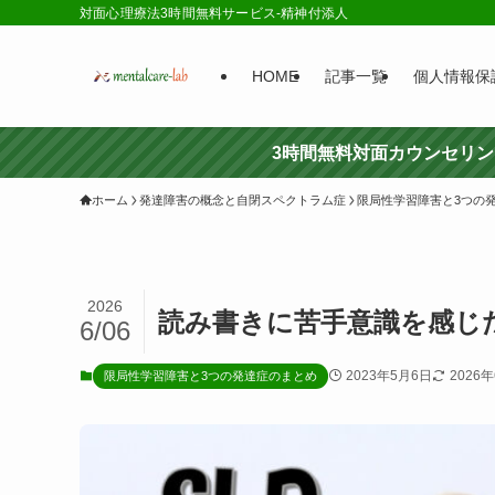
対面心理療法3時間無料サービス-精神付添人
HOME
記事一覧
個人情報保
3時間無料対面カウンセリ
ホーム
発達障害の概念と自閉スペクトラム症
限局性学習障害と3つの
2026
読み書きに苦手意識を感じ
6/06
2023年5月6日
2026
限局性学習障害と3つの発達症のまとめ