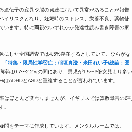
る遺伝子の変異や脳の発達において異常があることが報告
ハイリスクとなり、妊娠時のストレス、栄養不良、薬物使
ています。特に両親のいずれかが発達性読み書き障害の家
対象にした全国調査では4.5%存在するとしていて、ひらがな
。
「特集・限局性学習症：稲垣真澄・米田れい子/総論：医
は0.7〜2.2％の間にあり、男児が1.5〜3倍女児より多
%はADHDとASDと重複することが言われています。
比率はほとんど変わりませんが、イギリスでは算数障害の6
す。
疑問をテーマに作成しています。メンタルルームでは、