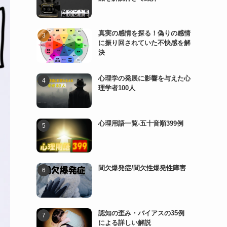
真実の感情を探る！偽りの感情
に振り回されていた不快感を解
決
心理学の発展に影響を与えた心
理学者100人
心理用語一覧-五十音順399例
間欠爆発症/間欠性爆発性障害
認知の歪み・バイアスの35例
による詳しい解説