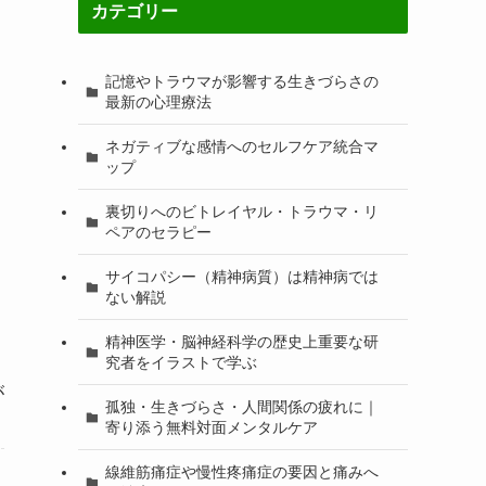
カテゴリー
記憶やトラウマが影響する生きづらさの
最新の心理療法
ネガティブな感情へのセルフケア統合マ
ップ
裏切りへのビトレイヤル・トラウマ・リ
ペアのセラピー
サイコパシー（精神病質）は精神病では
ない解説
精神医学・脳神経科学の歴史上重要な研
究者をイラストで学ぶ
が
孤独・生きづらさ・人間関係の疲れに｜
寄り添う無料対面メンタルケア
線維筋痛症や慢性疼痛症の要因と痛みへ