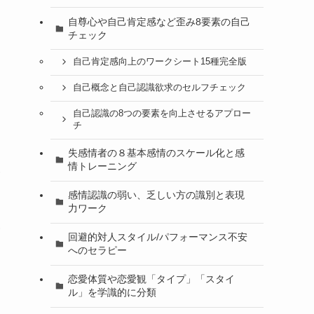
自尊心や自己肯定感など歪み8要素の自己
チェック
自己肯定感向上のワークシート15種完全版
自己概念と自己認識欲求のセルフチェック
自己認識の8つの要素を向上させるアプロー
チ
失感情者の８基本感情のスケール化と感
情トレーニング
い
感情認識の弱い、乏しい方の識別と表現
力ワーク
割
回避的対人スタイル/パフォーマンス不安
へのセラピー
恋愛体質や恋愛観「タイプ」「スタイ
ル」を学識的に分類