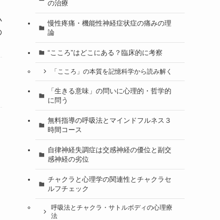
の治療
小
慢性疼痛・機能性神経症状症の痛みの理
の
論
“こころ”はどこにある？臨床的に考察
「こころ」の本質を記憶科学から読み解く
「生きる意味」の問いに心理的・哲学的
に問う
無料指導の呼吸法とマインドフルネス３
時間コース
自律神経失調症は交感神経の優位と副交
感神経の劣位
チャクラと心理学の関連性とチャクラセ
ルフチェック
呼吸法とチャクラ・サトルボディの心理療
法