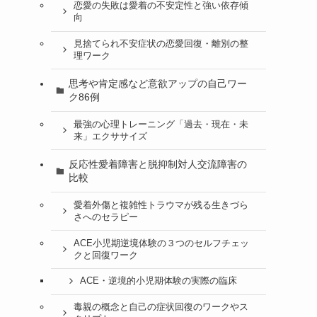
恋愛の失敗は愛着の不安定性と強い依存傾
向
見捨てられ不安症状の恋愛回復・離別の整
理ワーク
思考や肯定感など意欲アップの自己ワー
ク86例
最強の心理トレーニング「過去・現在・未
来」エクササイズ
反応性愛着障害と脱抑制対人交流障害の
比較
愛着外傷と複雑性トラウマが残る生きづら
さへのセラピー
ACE小児期逆境体験の３つのセルフチェッ
クと回復ワーク
ACE・逆境的小児期体験の実際の臨床
毒親の概念と自己の症状回復のワークやス