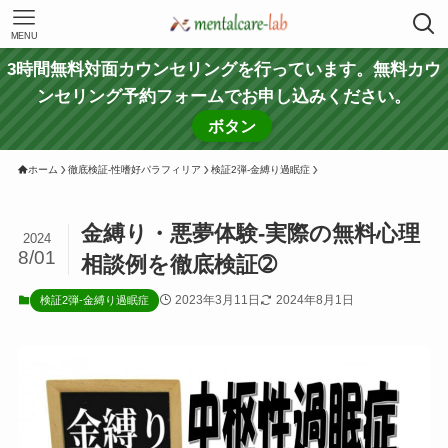
MENU
3時間無料対面カウンセリングを行っています。無料カウ
ンセリング予約フォームでお申し込みください。
ボタン
ホーム
徹底検証-性嗜好パラフィリア
検証2弾-金縛り過眠症
金縛り・悪夢体験-実際の無料心理
2024
8/01
相談例を徹底検証➁
2023年3月11日
2024年8月1日
検証2弾-金縛り過眠症