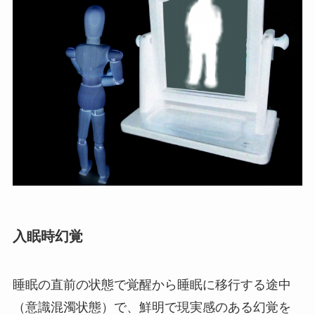
入眠時幻覚
睡眠の直前の状態で覚醒から睡眠に移行する途中
（意識混濁状態）で、鮮明で現実感のある幻覚を