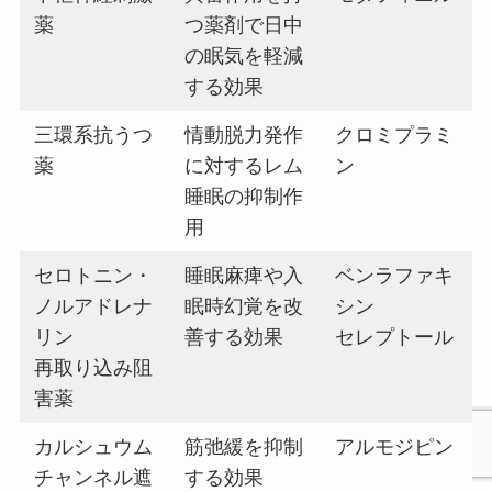
薬
つ薬剤で日中
の眠気を軽減
する効果
三環系抗うつ
情動脱力発作
クロミプラミ
薬
に対するレム
ン
睡眠の抑制作
用
セロトニン・
睡眠麻痺や入
ベンラファキ
ノルアドレナ
眠時幻覚を改
シン
リン
善する効果
セレプトール
再取り込み阻
害薬
カルシュウム
筋弛緩を抑制
アルモジピン
チャンネル遮
する効果