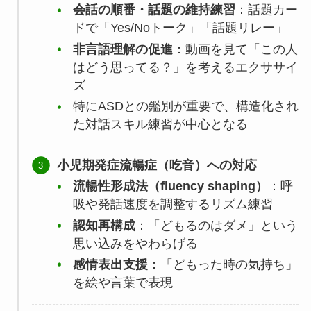
会話の順番・話題の維持練習
：話題カー
ドで「Yes/Noトーク」「話題リレー」
非言語理解の促進
：動画を見て「この人
はどう思ってる？」を考えるエクササイ
ズ
特にASDとの鑑別が重要で、構造化され
た対話スキル練習が中心となる
小児期発症流暢症（吃音）への対応
流暢性形成法（fluency shaping）
：呼
吸や発話速度を調整するリズム練習
認知再構成
：「どもるのはダメ」という
思い込みをやわらげる
感情表出支援
：「どもった時の気持ち」
を絵や言葉で表現