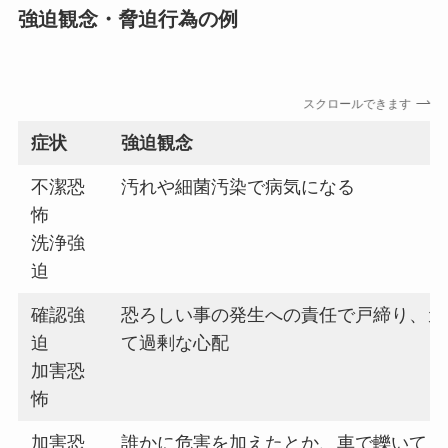
強迫観念・脅迫行為
の
例
スクロールできます
症状
強迫観念
不潔恐
汚れや細菌汚染で病気になる
怖
洗浄強
迫
確認強
恐ろしい事の発生への責任で戸締り、ガ
迫
て過剰な心配
加害恐
怖
加害恐
誰かに危害を加えたとか、車で轢いてし