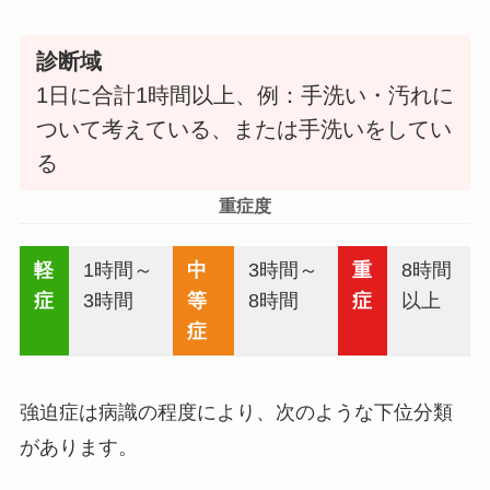
診断域
1日に合計1時間以上、例：手洗い・汚れに
ついて考えている、または手洗いをしてい
る
重症度
軽
1時間～
中
3時間～
重
8時間
症
3時間
等
8時間
症
以上
症
強迫症は病識の程度により、次のような下位分類
があります。