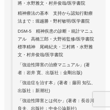
將・水野雅文・村井俊哉/医学書院
精神療法の基本 支持から認知行動療
法まで：堀越勝・野村敏明/医学書院
DSM-5 精神疾患の診断・統計マニュ
アル 高橋三郎・大野裕監修/医学書院
標準精神 尾崎紀夫・三村將・水野雅
文・村井俊哉/医学書院
「強迫性障害の治療マニュアル」(著
者：岩井 寛、出版社：金剛出版)
「強迫症を治す本」(著者：藤田 知弘、
出版社：新潮社)
「強迫性障害とは何か」(著者：長谷川
良夫、出版社：中央公論新社)