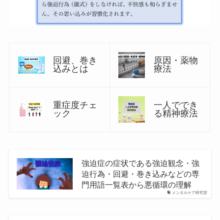
回避、巻き
原因・薬物
込みとは
療法
重症度チェ
一人ででき
ック
る精神療法
強迫症の症状である強迫観念・強
迫行為・回避・巻き込みなどの専
門用語一覧表から悪循環の理解
メンタルケア研究室