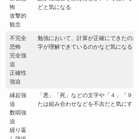
怖
どと気になる
攻撃的
観念
不完全
勉強において、計算が正確にできたのか
恐怖
字が理解できているのかなど気になる
完全強
迫
正確性
強迫
縁起強
「悪」「死」などの文字や「４」「９」
迫
たは組み合わせなどを不吉だと気にする
数唱強
迫
繰り返
し強迫