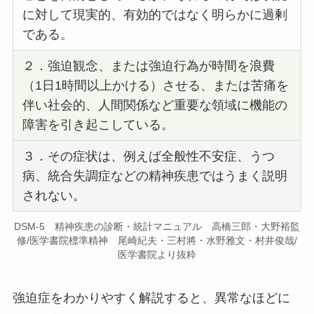
に対して現実的、有効的ではなく明らかに過剰
である。
２．強迫観念、または強迫行為が時間を浪費
（1日1時間以上かける）させる、または苦痛を
伴い社会的、人間関係など重要な領域に機能の
障害を引き起こしている。
３．その症状は、例えば全般性不安症、うつ
病、統合失調症などの精神疾患ではうまく説明
されない。
DSM-5 精神疾患の診断・統計マニュアル 高橋三郎・大野裕監
修/医学書院標準精神 尾崎紀夫・三村將・水野雅文・村井俊哉/
医学書院より抜粋
強迫症をわかりやすく解説すると、異常なほどに